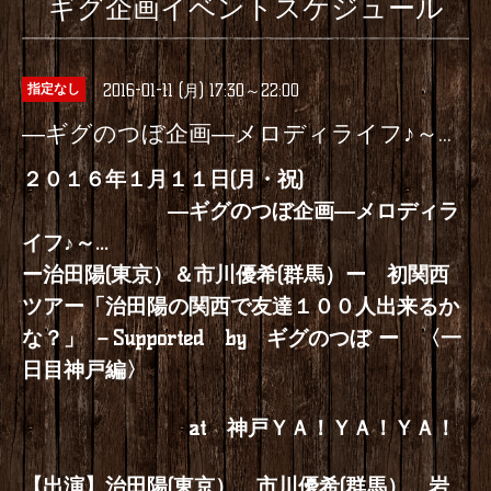
ギグ企画イベントスケジュール
2016-01-11 (月) 17:30～22:00
指定なし
―ギグのつぼ企画―メロディライフ♪～...
２０１６年１月１１日(月・祝)
―ギグのつぼ企画―メロディラ
イフ♪～
...
ー治田陽(東京）＆市川優希(群馬）ー 初関西
ツアー「治田陽の関西で友達１００人出来るか
な？」 －Supported by ギグのつぼ ー 〈一
日目神戸編〉
at 神戸ＹＡ！ＹＡ！ＹＡ！
【出演】治田陽(東京）、市川優希(群馬）、岩