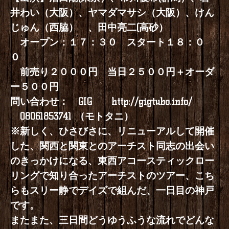
井わい（大阪）、ヤマダマサシ（大阪）、けん
じゅん（西脇） 、田中亮二(高砂）
オープン：１７：３０ スタート１８：０
０
前売り２０００円 当日２５００円＋オーダ
ー５００円
問い合わせ： GIG
http://gigtubo.info/
08061853741 （モトタニ）
※新しく、ひさびさに、リニューアルして開催
した、関西と関東とのアーチスト同志の出会い
のきっかけになる、東西アコースティックロー
リングで知り合ったアーチストのツアー、こち
らもスリー静でデイズで組んだ、一日目の神戸
です。
またまた、三日間どうゆうふうな流れでどんな