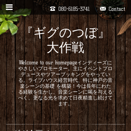
080-6185-3741
Contact
『ギグのつぼ』
大作戦
Welcome to our homepageインディーズに
やさしいプロモーター。主にイベントプロ
デュースやツアーブッキングをやってい
る。ライブハウス経営時代、特に神戸の音
楽シーンの基礎 を構築！今は長年にわた
る経験を生かし、音楽シーンに喝を与える
べく、更なる光を求めて日夜精進し続けて
ます。