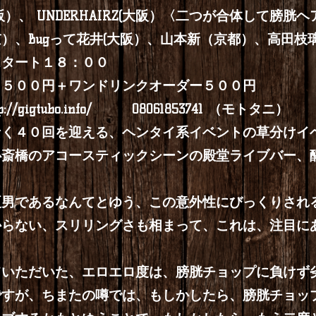
）、 UNDERHAIRZ(大阪）〈二つが合体して膀胱
）、Bugって花井(大阪）、山本新（京都）、高田枝璃
 スタート１８：００
２５００円＋ワンドリンクオーダー５００円
p://gigtubo.info/
08061853741 （モトタニ）
なく４０回を迎える、ヘンタイ系イベントの草分けイ
心斎橋のアコースティックシーンの殿堂ライブバー、
。
夏男であるなんてとゆう、この意外性にびっくりされ
からない、スリリングさも相まって、これは、注目に
ただいた、エロエロ度は、膀胱チョップに負けず劣らず
ですが、ちまたの噂では、もしかしたら、膀胱チョッ