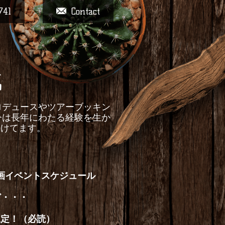
741
Contact
戦
ントプロデュースやツアーブッキン
今は長年にわたる経験を生か
続けてます。
画イベントスケジュール
ど・・・
規定！（必読）