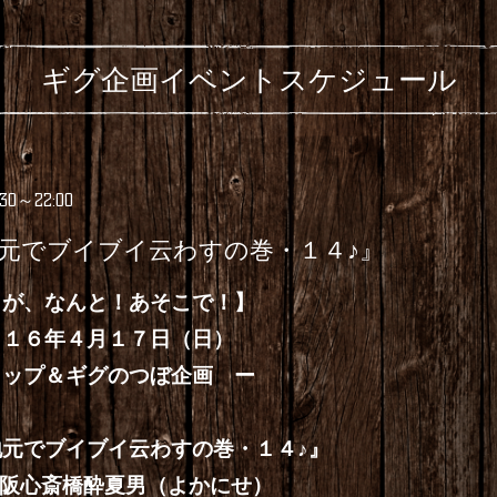
ギグ企画イベントスケジュール
:30～22:00
元でブイブイ云わすの巻・１４♪』
トが、なんと！あそこで！】
月１７日（日）
ギグのつぼ企画 ー
でブイブイ云わすの巻・１４♪』
酔夏男（よかにせ）