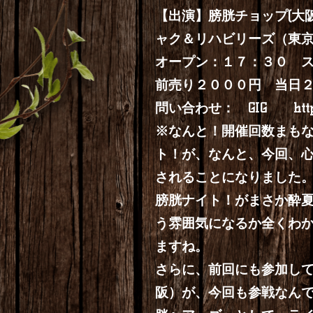
【出演】膀胱チョップ(大阪
ャク＆リハビリーズ（東京
オープン：１７：３０
前売り２０００円 当日
問い合わせ： GIG
htt
※なんと！開催回数まも
ト！が、なんと、今回、
されることになりました
膀胱ナイト！がまさか酔
う雰囲気になるか全くわ
ますね。
さらに、前回にも参加してい
阪）が、今回も参戦なん