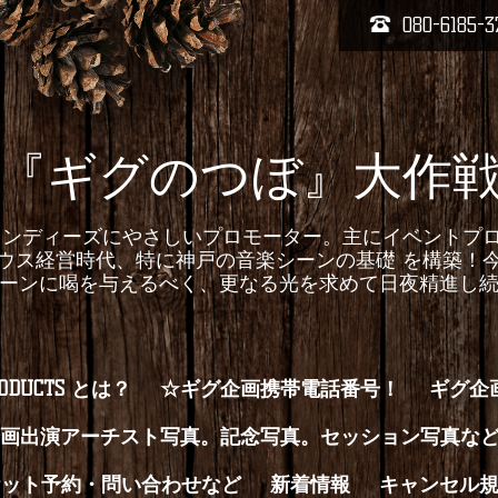
080-6185-3
『ギグのつぼ』大作
homepageインディーズにやさしいプロモーター。主にイベ
ウス経営時代、特に神戸の音楽シーンの基礎 を構築！
ーンに喝を与えるべく、更なる光を求めて日夜精進し
RODUCTS とは？
☆ギグ企画携帯電話番号！
ギグ企
画出演アーチスト写真。記念写真。セッション写真な
ケット予約・問い合わせなど
新着情報
キャンセル