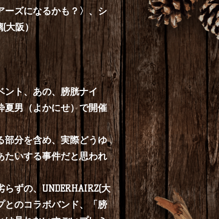
ヘアーズになるかも？〉、シ
(大阪）
ベント、あの、膀胱ナイ
酔夏男（よかにせ）で開催
る部分を含め、実際どうゆ
あたいする事件だと思われ
の、UNDERHAIRZ(大
プとのコラボバンド、「膀