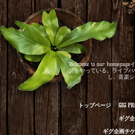
Welcome to our 
グをやっている。ライブハ
し、音楽シ
トップページ
GIG P
ギグ企
ギグ企画チ