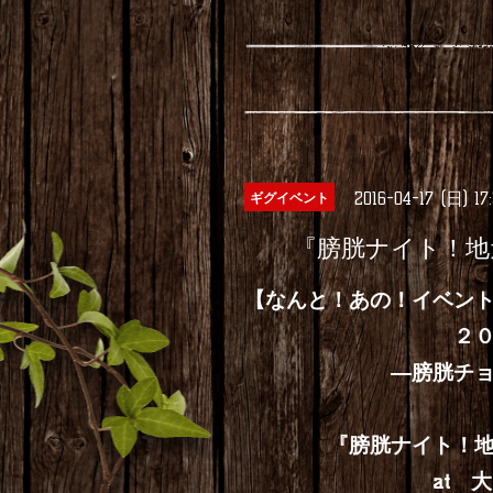
2016-04-17 (日) 17
ギグイベント
『膀胱ナイト！地
【なんと！あの！イベン
２０１６年４
―膀胱チョップ＆
『膀胱ナイト！地元
at 大阪心斎橋