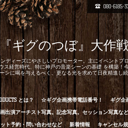
080-6185-3
『ギグのつぼ』大作
homepageインディーズにやさしいプロモーター。主にイベ
ウス経営時代、特に神戸の音楽シーンの基礎 を構築！
ーンに喝を与えるべく、更なる光を求めて日夜精進し
RODUCTS とは？
☆ギグ企画携帯電話番号！
ギグ企
画出演アーチスト写真。記念写真。セッション写真な
ケット予約・問い合わせなど
新着情報
キャンセル