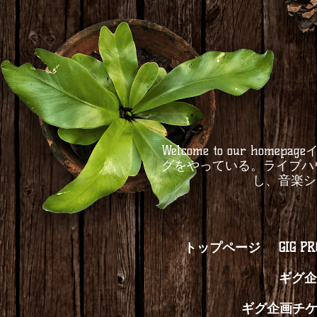
Welcome to our 
グをやっている。ライブハ
し、音楽シ
トップページ
GIG P
ギグ企
ギグ企画チ