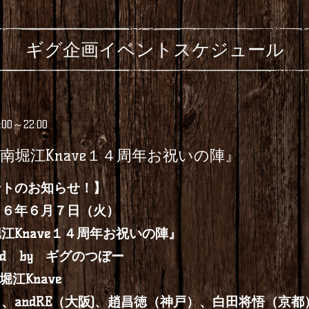
ギグ企画イベントスケジュール
8:00～22:00
堀江Knave１４周年お祝いの陣』
ントのお知らせ！】
月７日（火）
Knave１４周年お祝いの陣』
 by ギグのつぼー
nave
、andRE（大阪)、趙昌徳（神戸）、白田将悟（京