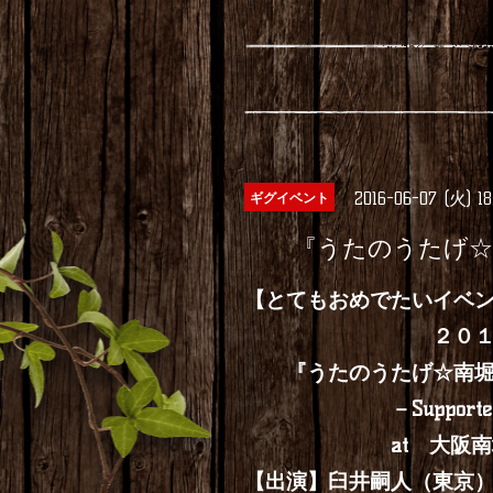
2016-06-07 (火) 1
ギグイベント
『うたのうたげ☆南
【とてもおめでたいイベ
２０１６年６
『うたのうたげ☆南堀江
－Supported
at 大阪南堀江K
【出演】臼井嗣人（東京）