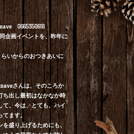
ve 0665350691
の合同企画イベントを、昨年に
くらいからのおつきあいに
aveさんは、そのころか
打ち出し最初はなかなか時
して、今は、とても、ハイ
ってます。
ンを盛り上げるためにも、