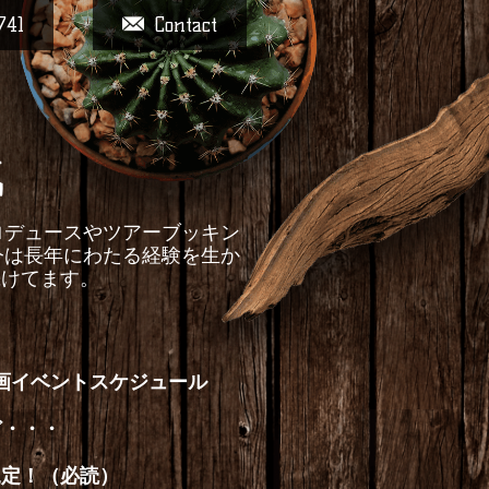
741
Contact
戦
ントプロデュースやツアーブッキン
今は長年にわたる経験を生か
続けてます。
画イベントスケジュール
ど・・・
規定！（必読）