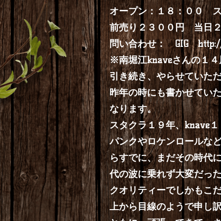
オープン：１８：００
前売り２３００円 当日
問い合わせ： GIG
http:
※南堀江knaveさんの１
引き続き、やらせていた
昨年の時にも書かせていた
なります。
スタクラ１９年、knav
パンクやロケンロールなど
らすでに、まだその時代
代の波に乗れず大変だっ
クオリティーでしかもこ
上から目線のようで申し