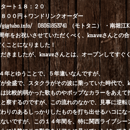
 スタート１８：２０
２８００円＋ワンドリンクオーダー
//gigtubo.info/
08061853741 （モトタニ） ・南堀江Kna
４周年をお祝いさせていただくべく、knaveさんと
だくことになりました！
だきましたが、knaveさんとは、オープンしてすぐ
e１４年とゆうことで、５年違いなんですが、
が全盛で、スタクラがその波に乗っていた時代で、kn
には比較的弱かった歌ものやポップなカラーをあえて
たと察するのですが、この流れのなかで、見事に逆転
だわりのあるしっかりしたものを打ち出せるハコにな
訳ないですが、この１４年間を、特に関西ライブシー