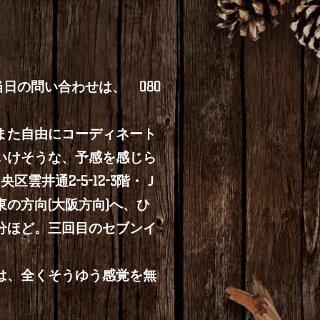
の問い合わせは、 080
また自由にコーディネート
いけそうな、予感を感じら
区雲井通2-5-12-3階・Ｊ
の方向(大阪方向)へ、ひ
分ほど。三回目のセブンイ
は、全くそうゆう感覚を無