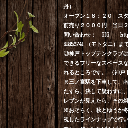
丹）
オープン１８：２０ ス
前売り２０００円 当日
問い合わせ： GIG
htt
61853741 （モトタニ）ま
◎神戸トップテンクラブ
できるフリーなスペース
れるところです。 〈神戸トッ
Ｒ三ノ宮駅を下車して、南
たすら、決して疑わずに
レブンが見えたら、その
※おそらく、秋とゆうか
視したラインナップで行