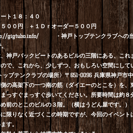
タート１８：４０
２５００円 ＋１Ｄｒオーダー５００円
p://gigtubo.info/
・神戸トップテンクラブへの当日
で。
は、神戸バックビートのあるビルの三階にある、これ
なので、これから、少しずつ、おもしろい空間にして
プテンクラブの場所〉〒651-0096 兵庫県神戸市中央
側の高架下の一つ南の筋（ダイエーのとこを）を、東
、まっすぐまっすぐ歩いてください。所要時間は約８
斜め前のとこのビルの３階。（横はうどん屋です。）
冬に限りなく近づくこの時期ですが、今回のイベント
います。