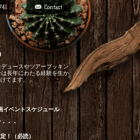
741
Contact
戦
ントプロデュースやツアーブッキン
今は長年にわたる経験を生か
続けてます。
画イベントスケジュール
ど・・・
規定！（必読）