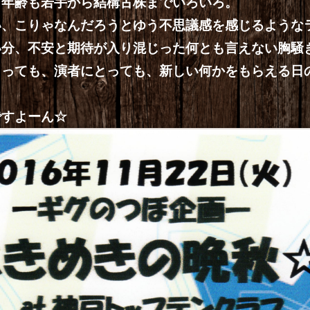
。年齢も若手から結構古株までいろいろ。
い、こりゃなんだろうとゆう不思議感を感じるような
い分、不安と期待が入り混じった何とも言えない胸騒
とっても、演者にとっても、新しい何かをもらえる日
ですよーん☆