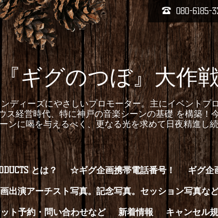
080-6185-3
『ギグのつぼ』大作
homepageインディーズにやさしいプロモーター。主にイベ
ウス経営時代、特に神戸の音楽シーンの基礎 を構築！
ーンに喝を与えるべく、更なる光を求めて日夜精進し
RODUCTS とは？
☆ギグ企画携帯電話番号！
ギグ企
画出演アーチスト写真。記念写真。セッション写真な
ケット予約・問い合わせなど
新着情報
キャンセル