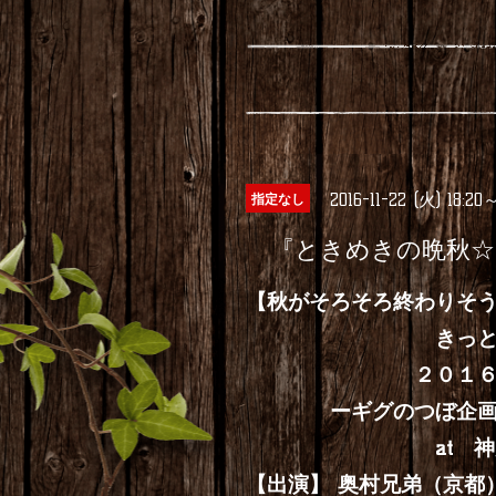
2016-11-22 (火) 18:20
指定なし
『ときめきの晩秋☆
【秋がそろそろ終わりそ
きっと秋らしい
２０１６年１１
ーギグのつぼ企画ー
at 神戸トッ
【出演】 奥村兄弟（京都