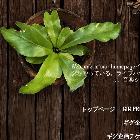
Welcome to our 
グをやっている。ライブハ
し、音楽シ
トップページ
GIG P
ギグ企
ギグ企画チ