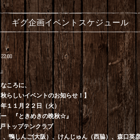
ギグ企画イベントスケジュール
～22:00
』
うなころに、
イベントのお知らせ！】
月２２日（火）
 『ときめきの晩秋☆』
プテンクラブ
）、鴨しんご(大阪）、けんじゅん（西脇）、森口英