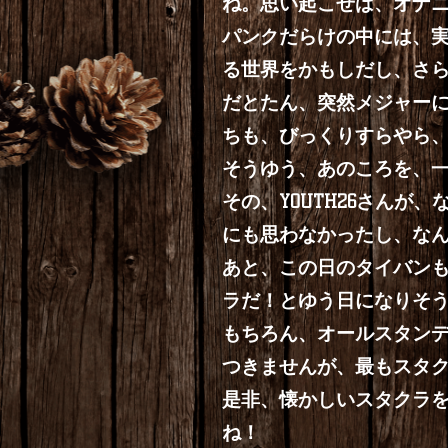
ね。思い起こせば、オナ
パンクだらけの中には、
る世界をかもしだし、さ
だとたん、突然メジャー
ちも、びっくりすらやら
そうゆう、あのころを、
その、YOUTH26さん
にも思わなかったし、な
あと、この日のタイバン
ラだ！とゆう日になりそ
もちろん、オールスタン
つきませんが、最もスタ
是非、懐かしいスタクラ
ね！