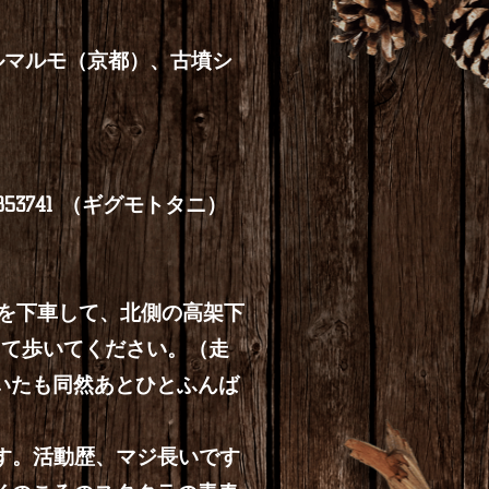
モルマルモ（京都）、古墳シ
3741 （ギグモトタニ）
宮駅を下車して、北側の高架下
って歩いてください。（走
いたも同然あとひとふんば
ます。活動歴、マジ長いです