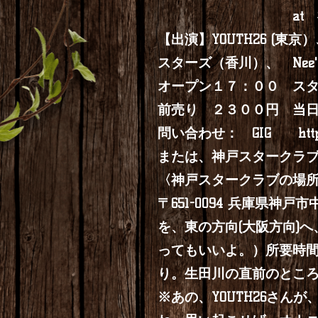
at 神戸ス
【出演】YOUTH26 
スターズ（香川）、 Nee'z
オープン１７：００ 
前売り ２３００円 当
問い合わせ： GIG
htt
または、神戸スタークラブ 07
〈神戸スタークラブの場
〒651-0094 兵庫県
を、東の方向(大阪方向)
ってもいいよ。）所要時
り。生田川の直前のとこ
※あの、YOUTH26さ