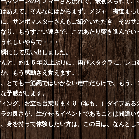
ニーマシーンのイノマーさん流れで、最初来られて、
実はあえて、そんなにはからまず、メジャー街道まっ
らに、サンボマスターさんもご紹介いただき、そのサ
になり、もうすごい速さで、このあたり突き進んでい
、うれしいやらで・・・
一瞬にして思い出しました。
が、なんと、約１５年以上ぶりに、再びスタクラに、レ
んか、もう感動さえ覚えます。
も、とても一筋縄ではいかない連中だらけで、もう、
うな予感がします。
ディング。お立ち台乗りまくり（客も。）ダイブある
クラの良さが、生かせるイベントであることは間違い
を、身を持って体験したい方は、この日は、なんとし