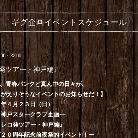
ギグ企画イベントスケジュール
7:00～22:00
コ発ツアー・神戸編』
、青春パンクど真ん中の日々が、
うなイベントのお知らせだ！】
２３日（日）
スタークラブ企画ー
コ発ツアー・神戸編』
２０周年記念前夜祭的イベント！ー