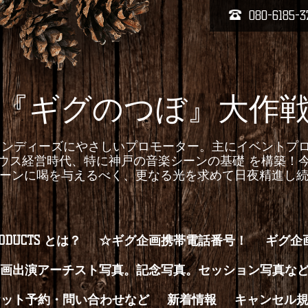
080-6185-3
『ギグのつぼ』大作
homepageインディーズにやさしいプロモーター。主にイベ
ウス経営時代、特に神戸の音楽シーンの基礎 を構築！
ーンに喝を与えるべく、更なる光を求めて日夜精進し
RODUCTS とは？
☆ギグ企画携帯電話番号！
ギグ企
画出演アーチスト写真。記念写真。セッション写真な
ケット予約・問い合わせなど
新着情報
キャンセル