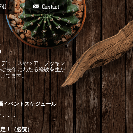
741
Contact
戦
ントプロデュースやツアーブッキン
今は長年にわたる経験を生か
続けてます。
画イベントスケジュール
ど・・・
規定！（必読）