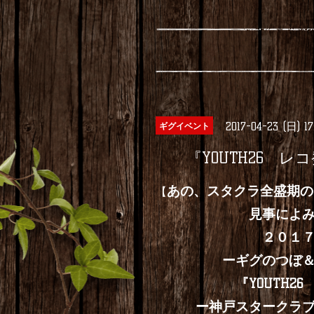
2017-04-23 (日) 1
ギグイベント
『YOUTH26 レ
あの、スタクラ全盛期の
【
見事によみがえりそ
２０１７年４月
ーギグのつぼ＆神戸
『YOUTH26 レ
ー神戸スタークラブ