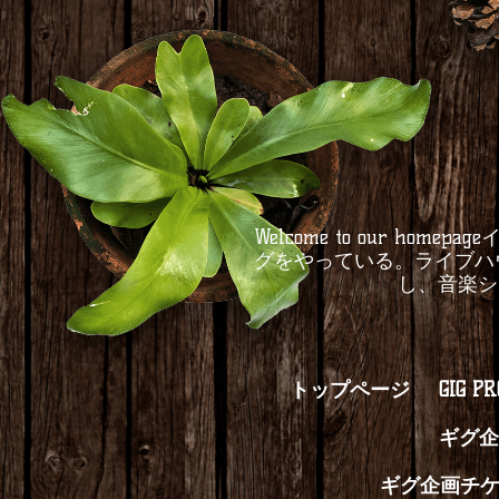
Welcome to our 
グをやっている。ライブハ
し、音楽シ
トップページ
GIG P
ギグ企
ギグ企画チ