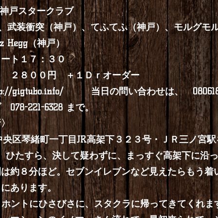
タークラブ
(東京）、武装衝突（神戸）、てふてふ（神戸）、モルグ
 Hegg（神戸）
スタート１７：３０
日 ２８００円 ＋１Ｄｒオーダー
p://gigtubo.info/
当日の問い合わせは、 0806185
8-221-6328 まで。
所〉
神戸市中央区琴緒町一丁目JR高架下３２３号・ＪＲ三ノ
へ、ひたすら、決して疑わずに、まっすぐ高架下に沿
間は約８分ほど。セブンイレブンなど見えたらもう着
ろにあります。
んが、ホントにひさびさに、スタクラに帰ってきてくれ