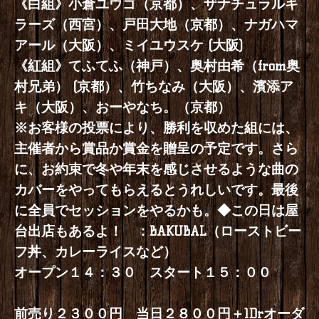
《白組》小倉ユウゴ（京都）、ザナチュラルキ
ラーズ（西宮）、戸田大地（京都）、ナガハマ
アール（大阪）、ミイユウスケ (大阪)
《紅組》てふてふ（神戸）、奥村由希（from奥
村兄弟） (京都）、竹ちなみ（大阪）、濱添ア
キ（大阪）、おーやなち。（京都）
※お客様の投票により、勝利を収めた組には、
主催者から賞品か賞金を贈呈の予定です。さら
に、お約束で冬や年末を感じさせるような曲の
カバーをやってもらえるとうれしいです。最後
に全員でセッションをやるかも。◆この日は屋
台出店もあるよ！ ：BAKUBAL（ローストビー
フ丼、カレーライスなど）
オープン１４：３０ スタート１５：００
前売り２３００円 当日２８００円＋1Drオーダ