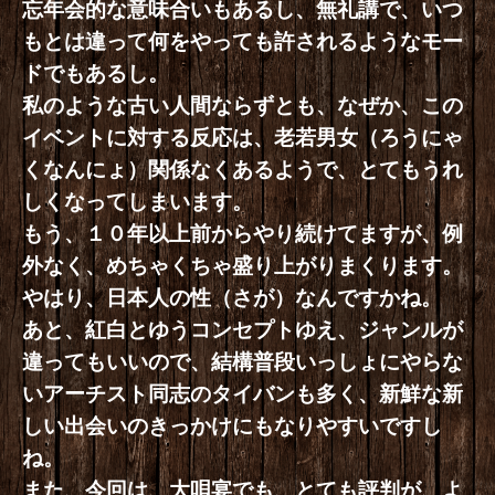
忘年会的な意味合いもあるし、無礼講で、いつ
もとは違って何をやっても許されるようなモー
ドでもあるし。
私のような古い人間ならずとも、なぜか、この
イベントに対する反応は、老若男女（ろうにゃ
くなんにょ）関係なくあるようで、とてもうれ
しくなってしまいます。
もう、１０年以上前からやり続けてますが、例
外なく、めちゃくちゃ盛り上がりまくります。
やはり、日本人の性（さが）なんですかね。
あと、紅白とゆうコンセプトゆえ、ジャンルが
違ってもいいので、結構普段いっしょにやらな
いアーチスト同志のタイバンも多く、新鮮な新
しい出会いのきっかけにもなりやすいですし
ね。
また、今回は、大唄宴でも、とても評判が、よ