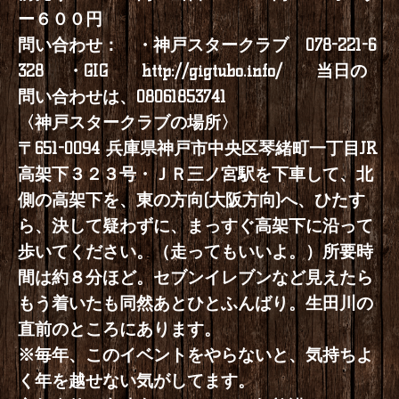
ー６００円
問い合わせ： ・神戸スタークラブ 078-221-6
328 ・GIG
http://gigtubo.info/
当日の
問い合わせは、08061853741
〈神戸スタークラブの場所〉
〒651-0094 兵庫県神戸市中央区琴緒町一丁目JR
高架下３２３号・ＪＲ三ノ宮駅を下車して、北
側の高架下を、東の方向(大阪方向)へ、ひたす
ら、決して疑わずに、まっすぐ高架下に沿って
歩いてください。（走ってもいいよ。）所要時
間は約８分ほど。セブンイレブンなど見えたら
もう着いたも同然あとひとふんばり。生田川の
直前のところにあります。
※毎年、このイベントをやらないと、気持ちよ
く年を越せない気がしてます。