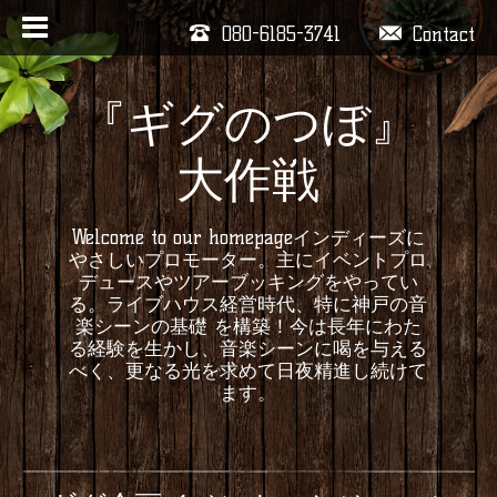
080-6185-3741
Contact
『ギグのつぼ』
大作戦
Welcome to our homepageインディーズに
やさしいプロモーター。主にイベントプロ
デュースやツアーブッキングをやってい
る。ライブハウス経営時代、特に神戸の音
楽シーンの基礎 を構築！今は長年にわた
る経験を生かし、音楽シーンに喝を与える
べく、更なる光を求めて日夜精進し続けて
ます。