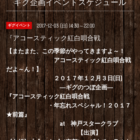
ギグ企画イベントスケジュール
2017-12-03 (日) 14:30～22:00
ギグイベント
『アコースティック紅白唄合戦
【またまた、この季節がやってきますよ～！
アコースティック紅白唄合戦
だよ～ん！】
２０１７年１２月３日(日)
―ギグのつぼ企画―
『アコースティック紅白唄合戦
・年忘れスペシャル！２０１７
★前篇』
at 神戸スタークラブ
【出演】