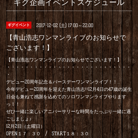
ギグ企画イベントスケジュール
2017-12-02 (土) 17:00～22:00
ギグイベント
【青山浩志ワンマンライブのお知らせで
ございます！】
【青山浩志ワンマンライブのお知らせでございます！】
・・・・・・・・・・・・・・・・・・・・・・・・・・・
・
デビュー20周年記念＆バースデーワンマンライブ！！
...
今年デビュー20周年を迎えた青山浩志!!12月4日の47歳の誕生
日会も兼ねて感謝を込めてのソロワンマンライブやります
っ！！
ぜひ一緒に楽しいアニバーサリーな時間をたっぷり一緒に過
ごしましょ♪
12月2日（土曜日）
OPEN１７：３０ / START１８：３０