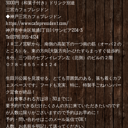
3000円（和菓子付き）ドリンク別途
三宮カフェプレジドン
◆神戸三宮カフェプレジドン
https://www.cafepresident.com/
神戸市中央区旭通1丁目1-1サンピア204-3
Tel(078) 855-4124
ＪＲ三ノ宮駅から、南側の高架下の一つ南の筋（オーパ２の
ところ）を、東の方向(大阪方向)へひたすらまっすぐ徒歩約
８分。三つ目のセブンイレブン左（北側）のビルの２階
０７８－８５５－４１２４
生田川公園を見渡せる、とても雰囲気のある、落ち着くカフ
ェスペースです。フードも充実、特に、特製手ごねハンバー
ク定食が絶品！
（お食事される方は18：30までに）
要予約!!できるだけたくさんの方に来ていただきたいのです
が人数に限りがございますので予約はお早めに！
予約・問い合わせはこのメール返信でOK！
人数、お名前を明記して送ってください。