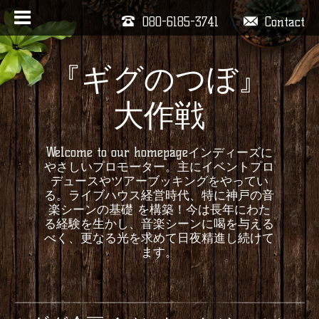
080-6185-3741
Contact
『ギグのつぼ』
大作戦
Welcome to our homepageインディーズに
やさしいプロモーター。主にイベントプロ
デュースやツアーブッキングをやってい
る。ライブハウス経営時代、特に神戸の音
楽シーンの基礎 を構築！今は長年にわた
る経験を生かし、音楽シーンに喝を与える
べく、更なる光を求めて日夜精進し続けて
ます。