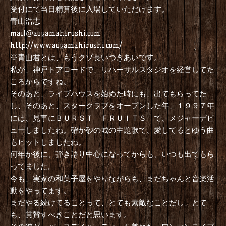
受付にて当日精算後に入場していただけます。
青山浩志
mail@aoyamahiroshi.com
http://www.aoyamahiroshi.com/
※青山君とは、もうクゾ長いつきあいです。
私が、神戸トアロードで、リハーサルスタジオを経営してた
ころからですね。
そのあと、ライブハウスを始めた時にも、出てもらってた
し、そのあと、スタークラブをオープンした年、１９９７年
には、見事にＢＵＲＳＴ ＦＲＵＩＴＳ で、メジャーデビ
ューしましたね。確か砂の城の主題歌で、愛してるとゆう曲
もヒットしましたね。
何年か後に、弾き語り中心になってからも、いつも出てもら
ってました。
今も、実家の和菓子屋をやりながらも、まだちゃんと音楽活
動をやってます。
まだやる続けてることって、とても素敵なことだし、とて
も、賞賛すべきことだと思います。