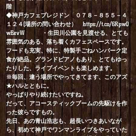
階
◆神戸カフェプレジドン ０７８－８５５－４
１２４(場所の問い合わせ）
https://t.co/6RpwQ
wEevW
・生田川公園を見渡せる、とても
雰囲気のある、落ち着くカフェスペースです。
フードも充実、特に、特製手ごねハンバーク定
食が絶品。グランドピアノもあり、とてもゆっ
たりした、ライブイベントも楽しめます。
※毎回、違う場所でやってきてます、このアズ
★ハルとともに。
やっぱりやり続けたいですね。
だって、アコースティックブームの先駆けを作
った彼らですもの。
先日、あの青山浩志も、超長いつきあいなが
ら、初めて神戸でワンマンライブをやっていた