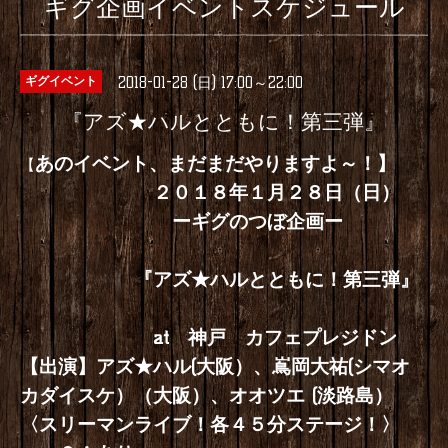
ギグ企画イベントスケジュール
2018-01-28 (日) 17:00～22:00
ギグイベント
『アズ★ハルとともに！第三弾』
あのイベント、まだまだやりますよ～！】
【
２０１８年１月２８日（日）
ーギグのつぼ企画ー
『アズ★ハルとともに！第三弾』
at 神戸 カフェプレジドン
【出演】アズ★ハル(大阪）、嶌岡大祐(シマオ
カダイスケ）（大阪）、オオツエ (淡路島）
〈スリーマンライブ！各４５分ステージ！〉