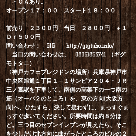
・ＯＡあり。
オープン１７：００ スタート１８：００
前売り ２３００円 当日 ２８００円 ＋１
Ｄｒ５００円
問い合わせ： GIG
http://gigtubo.info/
当日の問い合わせは、 08061853741 （ギグ
モトタニ）
〈神戸カフェプレジドンの場所〉兵庫県神戸市
中央区旭通１丁目１－１サンピア２０４・ＪＲ
三ノ宮駅を下車して、南側の高架下の一つ南の
筋（オーパ２のところ）を、東の方向(大阪方
向)へ、ひたすら、決して疑わずに、まっすぐま
っすぐ歩いてください。所要時間は約８分ほ
ど。三つ目のセブンイレブンが見えたら、そこ
を少しだけ北方向に曲がったところのビルの２