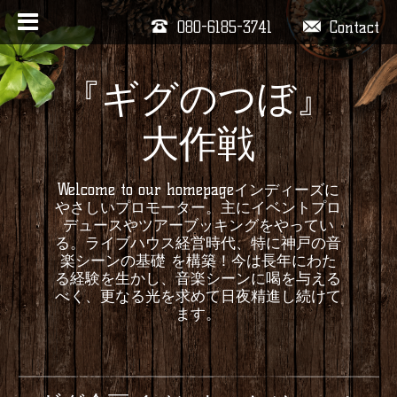
080-6185-3741
Contact
『ギグのつぼ』
大作戦
Welcome to our homepageインディーズに
やさしいプロモーター。主にイベントプロ
デュースやツアーブッキングをやってい
る。ライブハウス経営時代、特に神戸の音
楽シーンの基礎 を構築！今は長年にわた
る経験を生かし、音楽シーンに喝を与える
べく、更なる光を求めて日夜精進し続けて
ます。