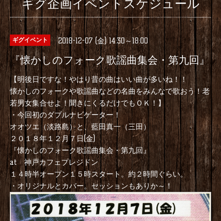
ギグ企画イベントスケジュール
2018-12-07 (金) 14:30～18:00
ギグイベント
『懐かしのフォーク歌謡曲集会・第九回』
【明後日ですな！やはり昔の曲はいい曲が多いね！！
懐かしのフォークや歌謡曲などの名曲をみんなで歌おう！老
若男女集合せよ！聞きにくるだけでもＯＫ！】
・今回初のダブルナビゲーター！
オオツエ（淡路島）と、藍田真一（三田）
２０１８年１２月７日(金)
『懐かしのフォーク歌謡曲集会・第九回』
at 神戸カフェプレジドン
１４時半オープン１５時スタート。約２時間ぐらい。
・オリジナルとカバー。セッションもありか～！