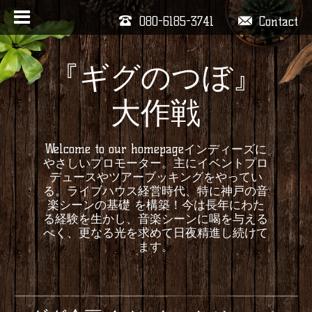
080-6185-3741
Contact
『ギグのつぼ』
大作戦
Welcome to our homepageインディーズに
やさしいプロモーター。主にイベントプロ
デュースやツアーブッキングをやってい
る。ライブハウス経営時代、特に神戸の音
楽シーンの基礎 を構築！今は長年にわた
る経験を生かし、音楽シーンに喝を与える
べく、更なる光を求めて日夜精進し続けて
ます。