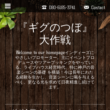
080-6185-3741
Contact
『ギグのつぼ』
大作戦
Welcome to our homepageインディーズに
やさしいプロモーター。主にイベントプロ
デュースやツアーブッキングをやってい
る。ライブハウス経営時代、特に神戸の音
楽シーンの基礎 を構築！今は長年にわた
る経験を生かし、音楽シーンに喝を与える
べく、更なる光を求めて日夜精進し続けて
ます。