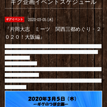
ギグ企画イベントスケジュール
2020-03-05 (木)
ギグイベント
『片岡大志 ミーツ 関西三都めぐり・２
０２０！大阪編』
【これ実はすごいよ！片岡さんの関西ツアースリーデイズ一
日目！さらにこの日は臼井嗣人さんも！豪華絢爛です！】
３月５日（木）
ーギグのつぼ企画ー
『片岡大志 ミーツ 関西三都めぐり・２０２０！大阪編』
at大阪心斎橋TOBIRA
【出演】片岡大志（東京）臼井嗣人（東京）木下徹、ミカズ
キン（奈良）