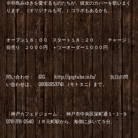
※中島みゆきを愛するものたちが、彼女のカバーを歌いまく
ります。（オリジナルも可。）コラボもあるかも。
オープン１８：００ スタート１８：２０ チャージ
前売り ２０００円 ＋ツーオーダー１０００円
問い合わせ：
GIG
http://gigtubo.info/
当日の問
い合わせは、
08061853741
（モトタニ）まで。
〈神戸カフェドジェーム〉 神戸市中央区栄町通１
１
９
−
−
078-391-0540
ＪＲ元町駅から、海側に歩いて５分。