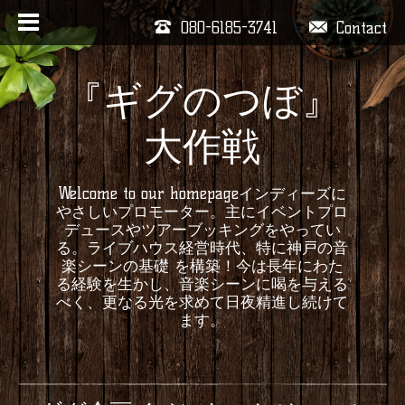
080-6185-3741
Contact
『ギグのつぼ』
大作戦
Welcome to our homepageインディーズに
やさしいプロモーター。主にイベントプロ
デュースやツアーブッキングをやってい
る。ライブハウス経営時代、特に神戸の音
楽シーンの基礎 を構築！今は長年にわた
る経験を生かし、音楽シーンに喝を与える
べく、更なる光を求めて日夜精進し続けて
ます。