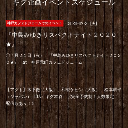
ギグ企画イベントスケジュール
2020-07-21 (火)
神戸カフェドジェームでのイベント
『中島みゆきリスペクトナイト２０２０
★』
〇７月２１日（火） 『中島みゆきリスペクトナイト２０２
０★』
at
神戸元町カフェドジェーム
【アクト】木下徹（大阪）、和製ケビン（大阪）、松本耕平
（ジャパン）〈
OA
〉ギグ本谷 《完全予約制！人数限定！
配信もあり！》