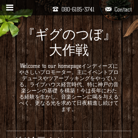
080-6185-3741
Contact
『ギグのつぼ』
大作戦
Welcome to our homepageインディーズに
やさしいプロモーター。主にイベントプロ
デュースやツアーブッキングをやってい
る。ライブハウス経営時代、特に神戸の音
楽シーンの基礎 を構築！今は長年にわた
る経験を生かし、音楽シーンに喝を与える
べく、更なる光を求めて日夜精進し続けて
ます。