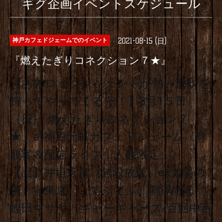
ギグ企画イベントスケジュール
2021-08-15 (日)
神戸カフェドジェームでのイベント
『燃えたぎりコネクション７★』
【あのロックレジェンドが熱い息吹を
持ってやってくるぞ！】8月1５日
（日)『燃えたぎりコネクション７
★』at神戸元町カフェドジェーム《有
観客＆配信ライブ！人数限定。》
【出】井垣宏章（無限放送、ex太陽の
塔）（東京）、てふてふ、刹澤尚志、
蛭田マサヤ（ギャーギャーズ/百回中百