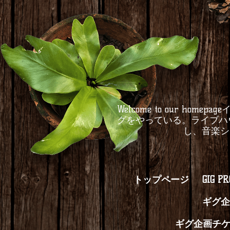
Welcome to our 
グをやっている。ライブハ
し、音楽シ
トップページ
GIG P
ギグ企
ギグ企画チ