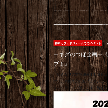
神戸カフェドジェームでのイベント
ーギグのつぼ企画ー《
ブ！』
【いきなりの緊急発表！】９月１
ブ！』at神戸元町カフェドジェー
ンマンライブで祝います！皆さん