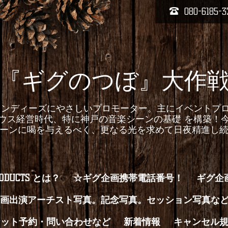
080-6185-3
『ギグのつぼ』大作
homepageインディーズにやさしいプロモーター。主にイベ
ウス経営時代、特に神戸の音楽シーンの基礎 を構築！
ーンに喝を与えるべく、更なる光を求めて日夜精進し
RODUCTS とは？
☆ギグ企画携帯電話番号！
ギグ企
画出演アーチスト写真。記念写真。セッション写真な
ケット予約・問い合わせなど
新着情報
キャンセル