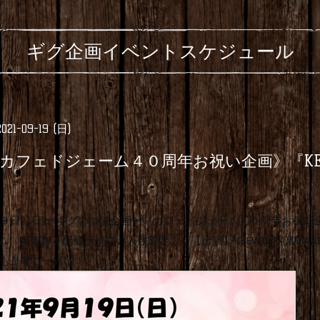
ギグ企画イベントスケジュール
2021-09-19 (日)
カフェドジェーム４０周年お祝い企画》『KE
９日（日)ーギグのつぼ企画ー《カフェドジェーム４０周年お祝い企
ム〈有観客＆配信ライブ。人数限定。〉【出演】KEEWO (京都)※K
も是非ご一緒に！