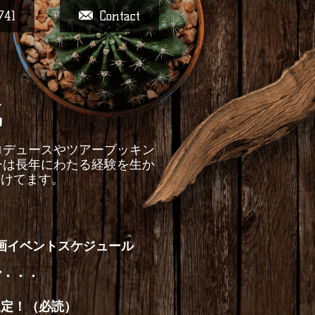
741
Contact
戦
ントプロデュースやツアーブッキン
今は長年にわたる経験を生か
続けてます。
画イベントスケジュール
ど・・・
規定！（必読）