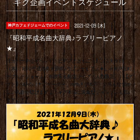
ギグ企画イベントスケジュール
2021-12-09 (木)
神戸カフェドジェームでのイベント
『昭和平成名曲大辞典♪ラブリーピアノ
★』
【カバー中心イベント！ピアノとともに！】１２月９日
（木)『昭和平成名曲大辞典♪ラブリーピアノ★』at神戸元町
カフェドジェーム〈有観客＆配信ライブ！人数限定。〉【ア
クト】KENG（ナビゲーター）withギグ本谷・いろんな懐か
しい名曲が聴けますよ！ギグ本谷は素敵なシャンソンも歌い
ますよ！