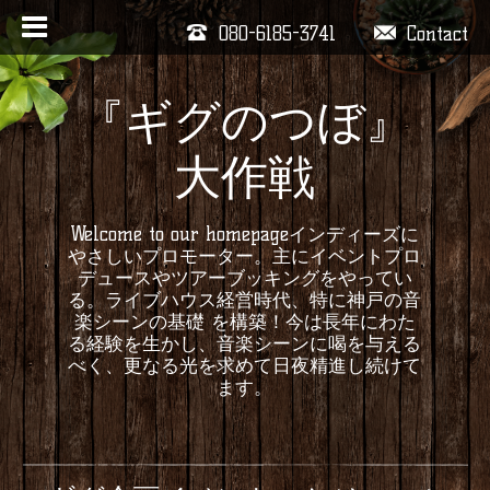
080-6185-3741
Contact
『ギグのつぼ』
大作戦
Welcome to our homepageインディーズに
やさしいプロモーター。主にイベントプロ
デュースやツアーブッキングをやってい
る。ライブハウス経営時代、特に神戸の音
楽シーンの基礎 を構築！今は長年にわた
る経験を生かし、音楽シーンに喝を与える
べく、更なる光を求めて日夜精進し続けて
ます。