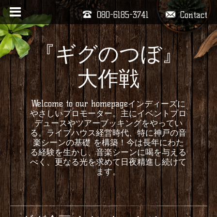
080-6185-3741
Contact
『ギグのつぼ』
大作戦
Welcome to our homepageインディーズに
やさしいプロモーター。主にイベントプロ
デュースやツアーブッキングをやってい
る。ライブハウス経営時代、特に神戸の音
楽シーンの基礎 を構築！今は長年にわた
る経験を生かし、音楽シーンに喝を与える
べく、更なる光を求めて日夜精進し続けて
ます。