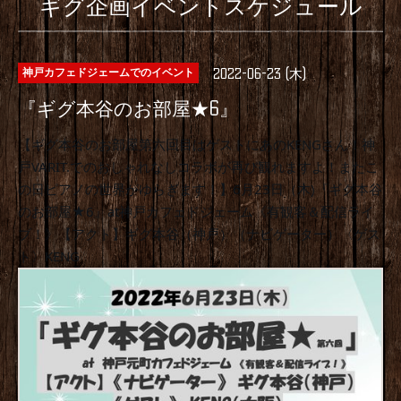
ギグ企画イベントスケジュール
2022-06-23 (木)
神戸カフェドジェームでのイベント
『ギグ本谷のお部屋★6』
【ギグ本谷のお部屋第六回目はゲストにあのKENGさん！神
戸VARIT.でのおしゃれなしコラボが再び観れますよ！またこ
の日ピアノの世界がゆらぎます！】6月23日（木)『ギグ本谷
のお部屋★6』at神戸カフェドジェーム《有観客＆配信ライ
ブ！》【アクト】ギグ本谷（神戸）（ナビゲーター）〈ゲス
ト〉KENG