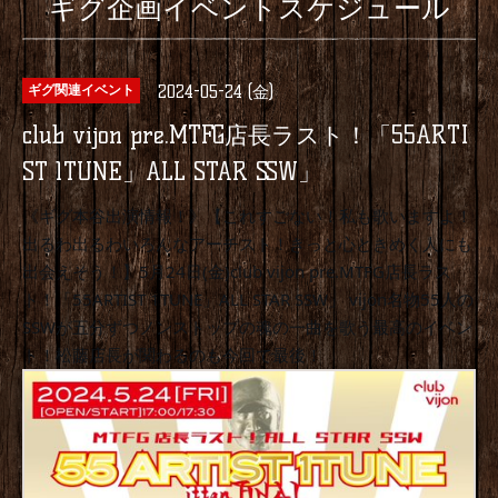
ギグ企画イベントスケジュール
2024-05-24 (金)
ギグ関連イベント
club vijon pre.MTFG店長ラスト！「55ARTI
ST 1TUNE」ALL STAR SSW」
《ギグ本谷出演情報！》【これすごない！私も歌いますよ！
出るわ出るわいろんなアーチスト！きっと心ときめく人にも
出会えそう！】5月24日(金)club vijon pre.MTFG店長ラス
ト！「55ARTIST 1TUNE」ALL STAR SSW」 vijon名物55人の
SSWが五分ずつノンストップの魂の一曲を歌う最高のイベン
ト！松藤店長が関わるのも今回で最後！