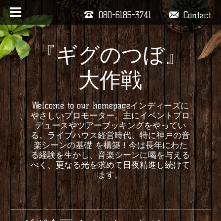
080-6185-3741
Contact
『ギグのつぼ』
大作戦
Welcome to our homepageインディーズに
やさしいプロモーター。主にイベントプロ
デュースやツアーブッキングをやってい
る。ライブハウス経営時代、特に神戸の音
楽シーンの基礎 を構築！今は長年にわた
る経験を生かし、音楽シーンに喝を与える
べく、更なる光を求めて日夜精進し続けて
ます。