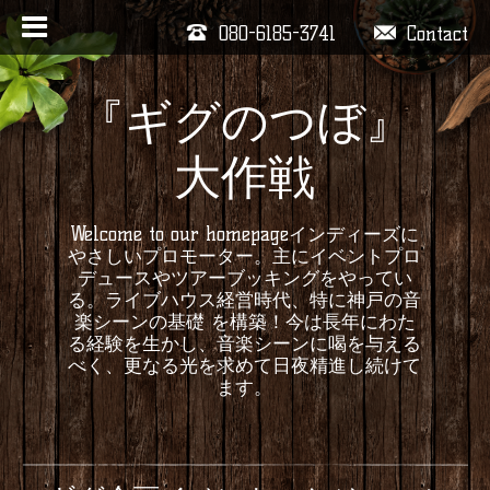
080-6185-3741
Contact
『ギグのつぼ』
大作戦
Welcome to our homepageインディーズに
やさしいプロモーター。主にイベントプロ
デュースやツアーブッキングをやってい
る。ライブハウス経営時代、特に神戸の音
楽シーンの基礎 を構築！今は長年にわた
る経験を生かし、音楽シーンに喝を与える
べく、更なる光を求めて日夜精進し続けて
ます。