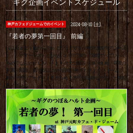
ギグ企画イベントスケジュール
2024-08-10 (土)
神戸カフェドジェームでのイベント
『若者の夢第一回目』 前編
【ほんまに！前から思ってたことですが神戸は若手アコース
ティックアーチストが少ない！特に男の。関西すべてひっく
るめてなんとかしたい！】ギグのつぼ＆ハルト企画『若者の
夢第一回目』8月10日(土)11日(日)神戸カフェドジェーム。
関西一円のアーチストをからめて若手が活動しやすい土壌を
作りたい！