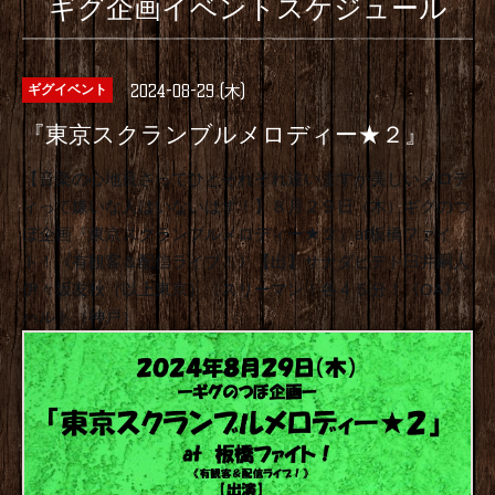
ギグ企画イベントスケジュール
2024-08-29 (木)
ギグイベント
『東京スクランブルメロディー★２』
【音楽の心地良さってひとそれぞれ違いますが美しいメロデ
ィって嫌いな人はいないはず！】８月２９日（木）ギグのつ
ぼ企画『東京スクランブルメロディー★２』at板橋ファイ
ト！《有観客＆配信ライブ！》【出】サナダヒデト臼井嗣人
伊々坂友秋（以上東京）〈スリーマン！各４５分！《OA》
ハルト（神戸）