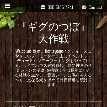
080-6185-3741
Contact
『ギグのつぼ』
大作戦
Welcome to our homepageインディーズに
やさしいプロモーター。主にイベントプロ
デュースやツアーブッキングをやってい
る。ライブハウス経営時代、特に神戸の音
楽シーンの基礎 を構築！今は長年にわた
る経験を生かし、音楽シーンに喝を与える
べく、更なる光を求めて日夜精進し続けて
ます。