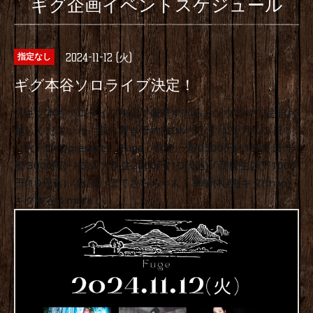
ギグ企画イベントスケジュール
2024-11-12 (火)
指定なし
ギグ本谷ソロライブ決定！
【ギグ本谷ソロライブ決定！豪華すぎるメンツです！是非お
越しくださいね！取り置き予約はDMで。】１１月１２日
（火）D×Qpresents「Fuga」前売:一般2500円(+1D)当日:一
般 3000円(+1D) / 大学生2000円(1D代込) / 高校生以下1000
円(1D代込)《出演》ぽてさらちゃん。車輪(札幌)キタ(than)
ギグ本谷＆more