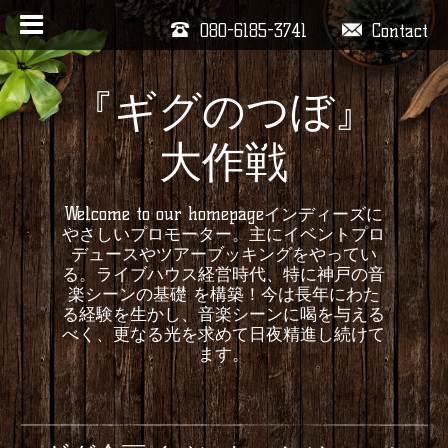
080-6185-3741
Contact
『ギグのつぼ』
大作戦
Welcome to our homepageインディーズに
やさしいプロモーター。主にイベントプロ
デュースやツアーブッキングをやってい
る。ライブハウス経営時代、特に神戸の音
楽シーンの基礎 を構築！今は長年にわた
る経験を生かし、音楽シーンに喝を与える
べく、更なる光を求めて日夜精進し続けて
ます。