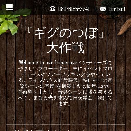
080-6185-3741
Contact
『ギグのつぼ』
大作戦
Welcome to our homepageインディーズに
やさしいプロモーター。主にイベントプロ
デュースやツアーブッキングをやってい
る。ライブハウス経営時代、特に神戸の音
楽シーンの基礎 を構築！今は長年にわた
る経験を生かし、音楽シーンに喝を与える
べく、更なる光を求めて日夜精進し続けて
ます。