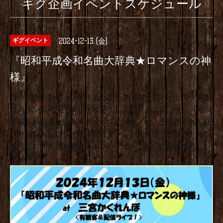
ギグ企画イベントスケジュール
2024-12-13 (金)
ギグイベント
『昭和平成令和名曲大辞典★ロマンスの神
様』
【カバ〜中心イベント！またまた木下徹ナビ！そしてゲスト
はカホン那有多！楽しさ確定！】１２月１３日（金）『昭和
平成令和名曲大辞典★ロマンスの神様』at 三宮かくれんぼ
《有観客＆配信ライブ！》【アクト】《ナビゲーター》木下
徹《ゲスト》那有多〈カホン〉 〈OA〉老人と若者のポルカ
（神戸）