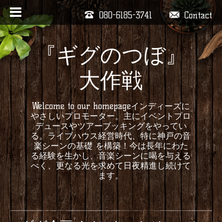
080-6185-3741
Contact
『ギグのつぼ』
大作戦
Welcome to our homepageインディーズに
やさしいプロモーター。主にイベントプロ
デュースやツアーブッキングをやってい
る。ライブハウス経営時代、特に神戸の音
楽シーンの基礎 を構築！今は長年にわた
る経験を生かし、音楽シーンに喝を与える
べく、更なる光を求めて日夜精進し続けて
ます。