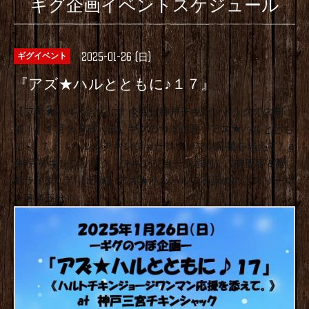
ギグ企画イベントスケジュール
2025-01-26 (日)
ギグイベント
『アズ★ハルとともに♪１７』
【アズ★ハルとともに！今回は神戸チキンシャックでの開
催！】１月２６日（日）ギグのつぼ企画『アズ★ハルととも
に♪１７』《ハルトチキンジョージワンマン応援を添えて》a
t神戸チキンシャック（チキンジョージ系列）《有観客＆配
信ライブ！》【出演】アズ★ハルハルト石原のの《スリーマ
ン各４５分！