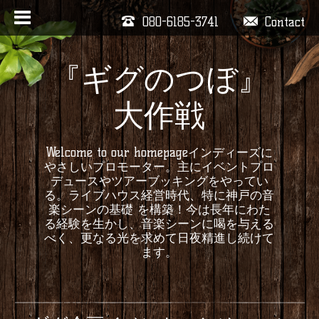
080-6185-3741
Contact
『ギグのつぼ』
大作戦
Welcome to our homepageインディーズに
やさしいプロモーター。主にイベントプロ
デュースやツアーブッキングをやってい
る。ライブハウス経営時代、特に神戸の音
楽シーンの基礎 を構築！今は長年にわた
る経験を生かし、音楽シーンに喝を与える
べく、更なる光を求めて日夜精進し続けて
ます。