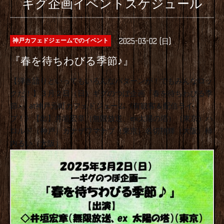
ギグ企画イベントスケジュール
2025-03-02 (日)
神戸カフェドジェームでのイベント
『春を待ちわびる季節♪』
【弾き語りといってもいろんなパターンが！でもみんなロッ
クだ！】３月２日（日）ギグのつぼ企画『春を待ちわびる季
節♪』at神戸元町カフェドジェーム《有観客＆配信ライ
ブ！》【出】井垣宏章（無限放送、ex太陽の塔）（東京）ハ
ロルド（神戸）カナザワマナブ（東京）名切翔輝（大阪）柿
内るい（大阪）