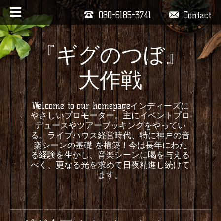
080-6185-3741
Contact
『ギグのつぼ』
大作戦
Welcome to our homepageインディーズに
やさしいプロモーター。主にイベントプロ
デュースやツアーブッキングをやってい
る。ライブハウス経営時代、特に神戸の音
楽シーンの基礎 を構築！今は長年にわた
る経験を生かし、音楽シーンに喝を与える
べく、更なる光を求めて日夜精進し続けて
ます。