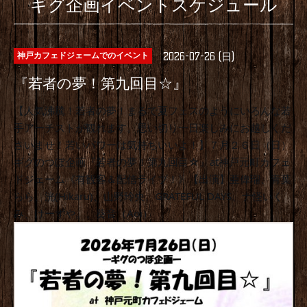
ギグ企画イベントスケジュール
2026-07-26 (日)
神戸カフェドジェームでのイベント
『若者の夢！第九回目☆』
【人気沸騰！若者の夢！まるで夏フェスのようにいろんな若
手アーチストが観れます。思い切り一日楽しみにお越しくだ
さいませ！若いパワーは気持ちいいよ！】７月２６日（日）
ギグのつぼ企画『若者の夢！第九回目☆』at神戸元町カフェ
ドジェーム《有観客＆配信ライブ！》【出演】亜偉瑠、青葉
らら、洸(Hikaru)、山野玲央、GRATEFUL DAYS、ナ怪いく
み、けーずや。、葵音（Aoi）