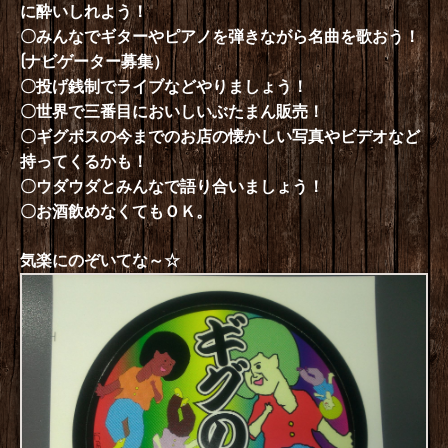
に酔いしれよう！
〇みんなでギターやピアノを弾きながら名曲を歌おう！
(ナビゲーター募集）
〇投げ銭制でライブなどやりましょう！
〇世界で三番目においしいぶたまん販売！
〇ギグボスの今までのお店の懐かしい写真やビデオなど
持ってくるかも！
〇ウダウダとみんなで語り合いましょう！
〇お酒飲めなくてもＯＫ。
気楽にのぞいてな～☆