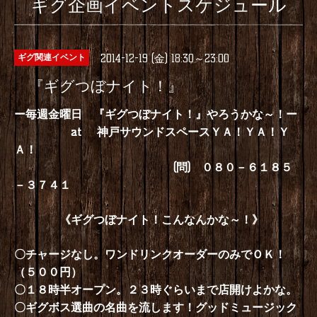
ギグ企画イベントスケジュール
2014-12-19 (金) 18:30～23:00
ギグ関連イベント
『ギグつぼナイト！』
ー毎週金曜日
『ギグつぼナイト！』やろうかな～！ー
at 神戸サウンドスペースＹＡ！ＹＡ！Ｙ
Ａ！
(問) ０８０－６１８５
－３７４１
《ギグつぼナイト！こんなんかな～！》
〇チャージなし。ワンドリンクオーダーのみでＯＫ！
（５００円）
〇１８時半オープン。２３時ぐらいまで店開けよかな。
〇ギグボス選曲の名曲を流します！グッドミュージック