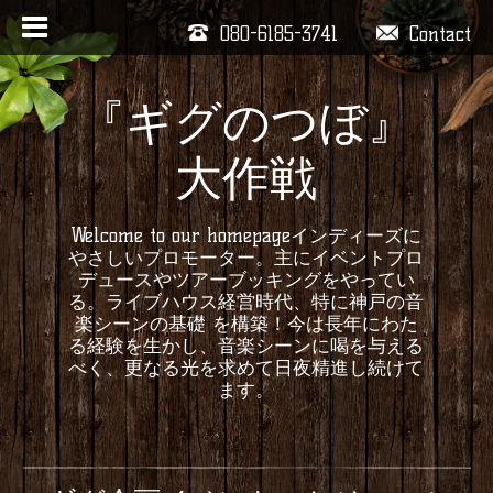
080-6185-3741
Contact
『ギグのつぼ』
大作戦
Welcome to our homepageインディーズに
やさしいプロモーター。主にイベントプロ
デュースやツアーブッキングをやってい
る。ライブハウス経営時代、特に神戸の音
楽シーンの基礎 を構築！今は長年にわた
る経験を生かし、音楽シーンに喝を与える
べく、更なる光を求めて日夜精進し続けて
ます。