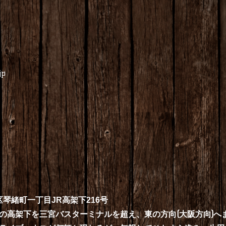
jp
区琴緒町一丁目
JR
高架下
216
号
の高架下を三宮バスターミナルを超え、東の方向(大阪方向)へ