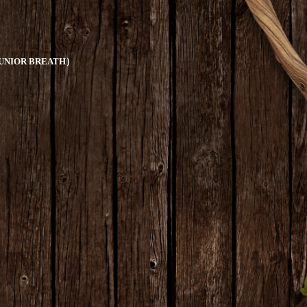
UNIOR BREATH
）