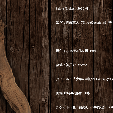
3days Ticket
：
5000
円
出演：
内藤重人（
ThreeQuestions
）
/
チ
日付：
2015
年
2
月
27
日（金）
会場：神戸
YA!YA!YA!
タイトル：『少年の叫び
2015
に向けて
開場
:17
時半
/
開演
1
８時
チケット代金：前売り
:2000
円
/
当日
:25