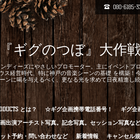
080-6185-3
『ギグのつぼ』大作
homepageインディーズにやさしいプロモーター。主にイベ
ウス経営時代、特に神戸の音楽シーンの基礎 を構築！
ーンに喝を与えるべく、更なる光を求めて日夜精進し
RODUCTS とは？
☆ギグ企画携帯電話番号！
ギグ企
画出演アーチスト写真。記念写真。セッション写真な
ケット予約・問い合わせなど
新着情報
キャンセル