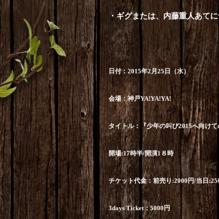
・ギグまたは、内藤重人あてに
日付：
2015
年
2
月
25
日（水）
会場：神戸
YA!YA!YA!
タイトル：『少年の叫び
2015
へ向けて
開場
:17
時半
/
開演
1
８時
チケット代金：前売り
:2000
円
/
当日
:25
3days Ticket
：
5000
円