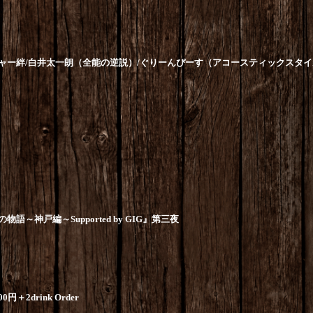
ャー絆
/
白井太一朗（全能の逆説）
/
ぐりーんぴーす（アコースティックスタイ
の物語～神戸編～
Supported by GIG
』第三夜
00
円＋
2drink Order