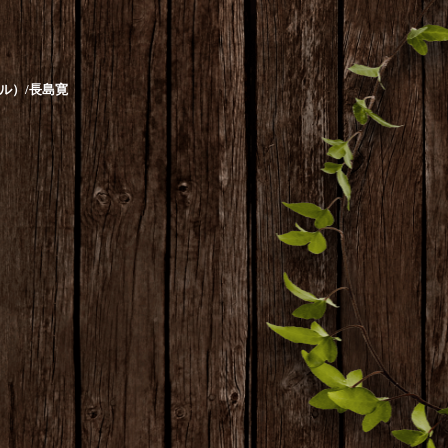
ル）
/
長島寛