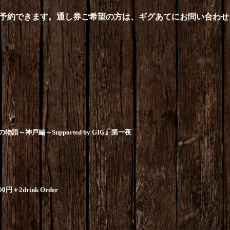
予約できます。通し券ご希望の方は、ギグあてにお問い合わせ
の物語～神戸編～
Supported by GIG
』第一夜
00
円＋
2drink Order