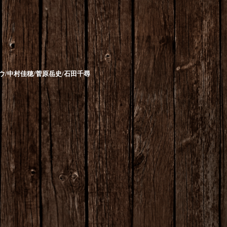
ウ
/
中村佳穂
/
菅原岳史
/
石田千尋