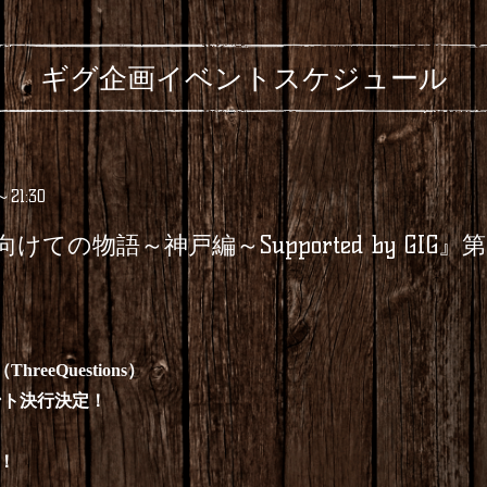
ギグ企画イベントスケジュール
～21:30
けての物語～神戸編～Supported by GIG』
hreeQuestions）
ント決行決定！
！