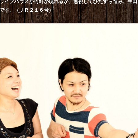
ライブハウスが何軒か現れるが、無視してひたすら進み、生田
です。（ＪＲ２１６号）