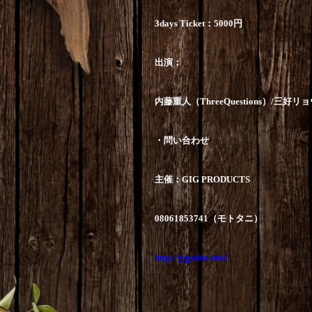
3days Ticket
：
5000
円
出演：
内藤重人（
ThreeQuestions
）
/
三好リョ
・問い合わせ
主催：
GIG PRODUCTS
08061853741
（モトタニ）
http://gigtubo.info/