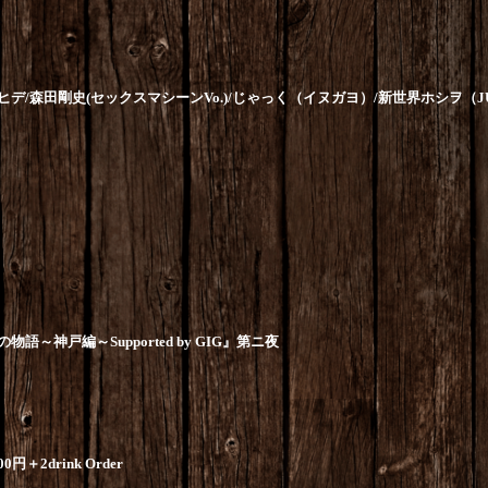
ヒデ
/
森田剛史
(
セックスマシーン
Vo.)
/
じゃっく（イヌガヨ）
/
新世界ホシヲ（
J
の物語～神戸編～
Supported by GIG
』第ニ夜
00
円＋
2drink Order