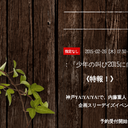
2015-02-26 (木) 17:30
指定なし
：『少年の叫び2015に向
《特報！》
神戸YA!YA!YA!で、
内藤重人（T
企画
スリーデイズイベ
予約受付開始