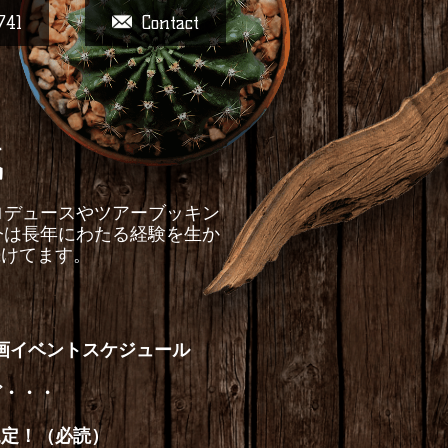
741
Contact
戦
ントプロデュースやツアーブッキン
今は長年にわたる経験を生か
続けてます。
画イベントスケジュール
ど・・・
規定！（必読）