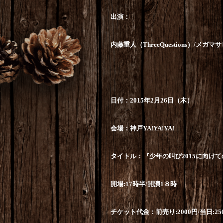
出演：
内藤重人（
ThreeQuestions
）
/
メガマサ
日付：
2015
年
2
月
26
日（木）
会場：神戸
YA!YA!YA!
タイトル：『少年の叫び
2015
に向けて
開場
:17
時半
/
開演
1
８時
チケット代金：前売り
:2000
円
/
当日
:25