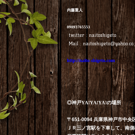
内藤重人
09093765553
twitter : naitoshigeto
Mail :
naitoshigeto@yahoo.co.
http://naito-shigeto.com
◎神戸YA!YA!YA!の場所
〒
651-0094
兵庫県神戸市中央
ＪＲ三ノ宮駅を下車して、南側