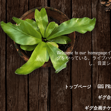
Welcome to our 
グをやっている。ライブハ
し、音楽シ
トップページ
GIG P
ギグ企
ギグ企画チ