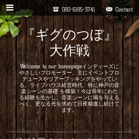
080-6185-3741
Contact
『ギグのつぼ』
大作戦
Welcome to our homepageインディーズに
やさしいプロモーター。主にイベントプロ
デュースやツアーブッキングをやってい
る。ライブハウス経営時代、特に神戸の音
楽シーンの基礎 を構築！今は長年にわた
る経験を生かし、音楽シーンに喝を与える
べく、更なる光を求めて日夜精進し続けて
ます。