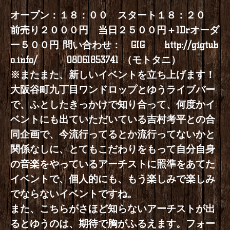
オープン：１８：００ スタート１８：２０
前売り２０００円 当日２５００円＋1Drオーダ
ー５００円 問い合わせ： GIG
http://gigtub
o.info/
08061853741 （モトタニ）
※またまた、新しいイベントを立ち上げます！
大阪谷町九丁目ワンドロップとゆうライブバー
で、ふとしたきっかけで知り合って、何度かイ
ベントにも出ていただいている吉村考平との合
同企画で、今流行ってるとか流行ってないかと
関係なしに、とてもこだわりをもって自分自身
の音楽をやっているアーチストに照準をあてた
イベントで、個人的にも、もう楽しみで楽しみ
でならないイベントですね。
また、こちらがさほど知らないアーチストが出
るとゆうのは、期待で胸がふるえます。フォー