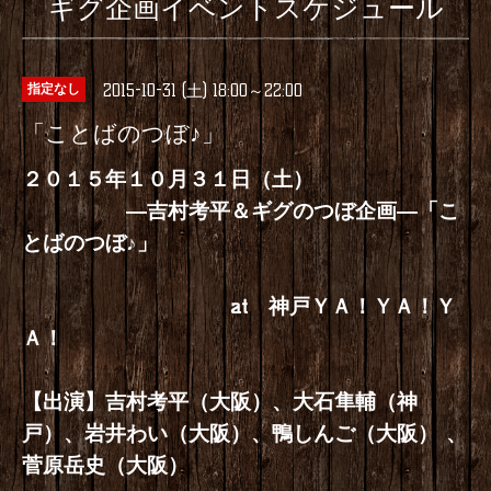
ギグ企画イベントスケジュール
2015-10-31 (土) 18:00～22:00
指定なし
「ことばのつぼ♪」
２０１５年１０月３１日（土）
―吉村考平＆ギグのつぼ企画―「こ
とばのつぼ♪」
at 神戸ＹＡ！ＹＡ！Ｙ
Ａ！
【出演】吉村考平（大阪）、大石隼輔（神
戸）、岩井わい（大阪）、鴨しんご（大阪） 、
菅原岳史（大阪）