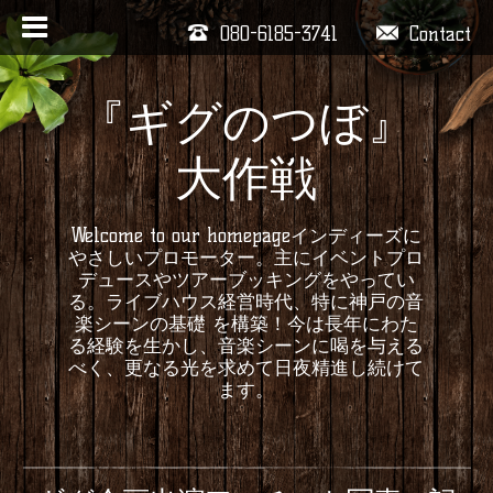
080-6185-3741
Contact
『ギグのつぼ』
大作戦
Welcome to our homepageインディーズに
やさしいプロモーター。主にイベントプロ
デュースやツアーブッキングをやってい
る。ライブハウス経営時代、特に神戸の音
楽シーンの基礎 を構築！今は長年にわた
る経験を生かし、音楽シーンに喝を与える
べく、更なる光を求めて日夜精進し続けて
ます。