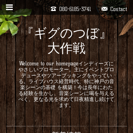
080-6185-3741
Contact
『ギグのつぼ』
大作戦
Welcome to our homepageインディーズに
やさしいプロモーター。主にイベントプロ
デュースやツアーブッキングをやってい
る。ライブハウス経営時代、特に神戸の音
楽シーンの基礎 を構築！今は長年にわた
る経験を生かし、音楽シーンに喝を与える
べく、更なる光を求めて日夜精進し続けて
ます。