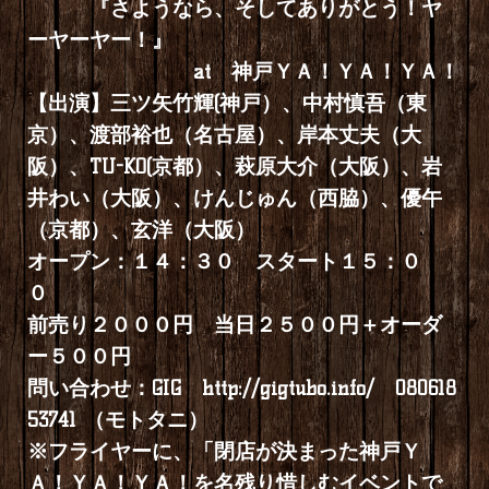
『さようなら、そしてありがとう！ヤ
ーヤーヤー！』
at 神戸ＹＡ！ＹＡ！ＹＡ！
【出演】三ツ矢竹輝(神戸）、中村慎吾（東
京）、渡部裕也（名古屋）、岸本丈夫（大
阪）、TU-KO(京都）、萩原大介（大阪）、岩
井わい（大阪）、けんじゅん（西脇）、優午
（京都）、玄洋（大阪）
オープン：１４：３０ スタート１５：０
０
前売り２０００円 当日２５００円＋オーダ
ー５００円
問い合わせ：GIG
http://gigtubo.info/
080618
53741 （モトタニ）
※フライヤーに、「閉店が決まった神戸Ｙ
Ａ！ＹＡ！ＹＡ！を名残り惜しむイベントで