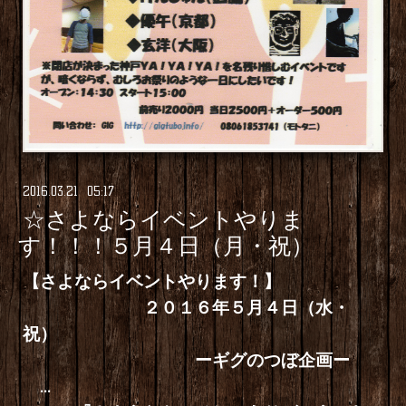
2016
.
03
.
21 05:17
☆さよならイベントやりま
す！！！５月４日（月・祝）
【さよならイベントやります！】
２０１６年５月４日（水・
祝）
ーギグのつぼ企画ー
...