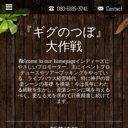
080-6185-3741
Contact
『ギグのつぼ』
大作戦
Welcome to our homepageインディーズに
やさしいプロモーター。主にイベントプロ
デュースやツアーブッキングをやってい
る。ライブハウス経営時代、特に神戸の音
楽シーンの基礎 を構築！今は長年にわた
る経験を生かし、音楽シーンに喝を与える
べく、更なる光を求めて日夜精進し続けて
ます。