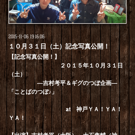
2015-11-06 19:16:06
１０月３１日（土）記念写真公開！
【記念写真公開！】
２０１５年１０月３１日
（土）
―吉村考平＆ギグのつぼ企画―
「ことばのつぼ♪」
at 神戸ＹＡ！ＹＡ！
ＹＡ！