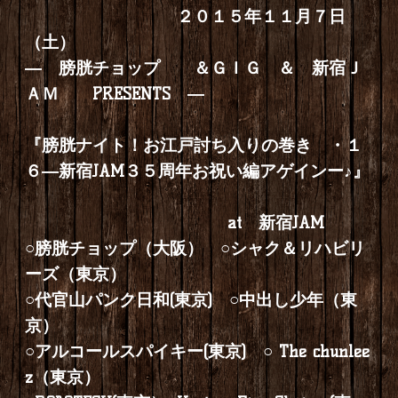
２０１５年１１月７日
（土）
― 膀胱チョップ ＆ＧＩＧ ＆ 新宿Ｊ
ＡＭ PRESENTS ―
『膀胱ナイト！お江戸討ち入りの巻き ・１
６―新宿JAM３５周年お祝い編アゲインー♪』
at 新宿JAM
○膀胱チョップ（大阪） ○シャク＆リハビリ
ーズ（東京）
○代官山パンク日和(東京) ○中出し少年（東
京）
○アルコールスパイキー(東京) ○ The chunlee
z（東京）