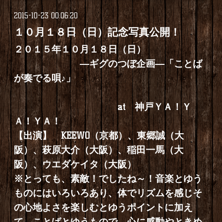
2015-10-23 00:06:20
１０月１８日（日）記念写真公開！
２０１５年１０月１８日（日）
―ギグのつぼ企画―「ことば
が奏でる唄♪」
at 神戸ＹＡ！Ｙ
Ａ！ＹＡ！
【出演】 KEEWO（京都）、東郷誠（大
阪）、萩原大介（大阪）、稲田一馬（大
阪）、ウエダケイタ（大阪）
※とっても、素敵！でしたね～！音楽とゆう
ものにはいろいろあり、体でリズムを感じそ
の心地よさを楽しむとゆうポイントに加え
て、ことばとゆうもので、心に感動やときめ