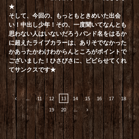
★
そして、今回の、もっともときめいた出会
い！中出し少年！その、一度聞いてなんとも
思わない人はいないだろうバンド名をはるか
に超えたライブカラーは、ありそでなかった
かあったかわけわからんところがポイントで
ございました！ひさびさに、ビビらせてくれ
てサンクスです★
...
11
12
13
14
15
16
17
18
19
20
...