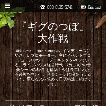
080-6185-3741
Contact
『ギグのつぼ』
大作戦
Welcome to our homepageインディーズに
やさしいプロモーター。主にイベントプロ
デュースやツアーブッキングをやってい
る。ライブハウス経営時代、特に神戸の音
楽シーンの基礎 を構築！今は長年にわた
る経験を生かし、音楽シーンに喝を与える
べく、更なる光を求めて日夜精進し続けて
ます。