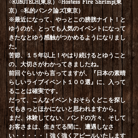
○ROBOTECH(東京）○Hostess Fire Shrimp(東
京）○私的パンク論ズ(東京）
※最近になって、やっとこの膀胱ナイト！と
ゆうのが、とっても人気のイベントになって
きたなとゆう感触がつかめるようになりまし
た。
苦節、１５年以上！やはり続けるとゆうこと
の、大切さがわかってきましたね。
前回ぐらいから言ってますが、『日本の素晴
らしいライブイベント１００選』に、入って
ることは確実です。
だって、こんなイベントおそらくどこを探し
てもきっとほかにないと思われますから。
まだ、体験してない、バンドの方々、そして
お客さまは、生きてる間に、遭遇しなさ
い・・・・・！強く強くアピールいたします