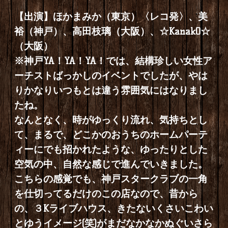
【出演】ほかまみか（東京）〈レコ発〉、美
裕（神戸）、高田枝璃（大阪）、☆KanakO☆
（大阪）
※神戸YA！YA！YA！では、結構珍しい女性ア
ーチストばっかしのイベントでしたが、やは
りかなりいつもとは違う雰囲気にはなりまし
たね。
なんとなく、時がゆっくり流れ、気持ちとし
て、まるで、どこかのおうちのホームパーテ
ィーにでも招かれたような、ゆったりとした
空気の中、自然な感じで進んでいきました。
こちらの感覚でも、神戸スタークラブの一角
を仕切ってるだけのこの店なので、昔から
の、３Kライブハウス、きたないくさいこわい
とゆうイメージ(笑)がまだなかなかぬぐいさら