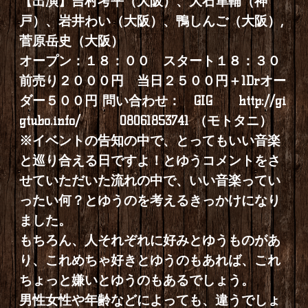
【出演】吉村考平（大阪）、大石隼輔（神
戸）、岩井わい（大阪）、鴨しんご（大阪）,
菅原岳史（大阪）
オープン：１８：００ スタート１８：３０
前売り２０００円 当日２５００円＋1Drオー
ダー５００円 問い合わせ： GIG
http://gi
gtubo.info/
08061853741 （モトタニ）
※イベントの告知の中で、とってもいい音楽
と巡り合える日ですよ！とゆうコメントをさ
せていただいた流れの中で、いい音楽ってい
ったい何？とゆうのを考えるきっかけになり
ました。
もちろん、人それぞれに好みとゆうものがあ
り、これめちゃ好きとゆうのもあれば、これ
ちょっと嫌いとゆうのもあるでしょう。
男性女性や年齢などによっても、違うでしょ