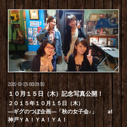
2015-10-23 00:09:30
１０月１５日（木）記念写真公開！
２０１５年１０月１５日（木）
―ギグのつぼ企画―「秋の女子会♪」 at
神戸ＹＡ！ＹＡ！ＹＡ！